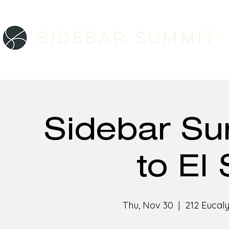
Sidebar SUMMIT
ABO
Sidebar S
to El
Thu, Nov 30
  |  
212 Eucaly